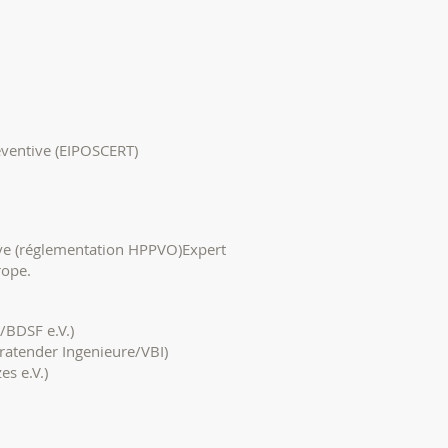
éventive (EIPOSCERT)
tive (réglementation HPPVO)Expert
rope.
/BDSF e.V.)
eratender Ingenieure/VBI)
s e.V.)