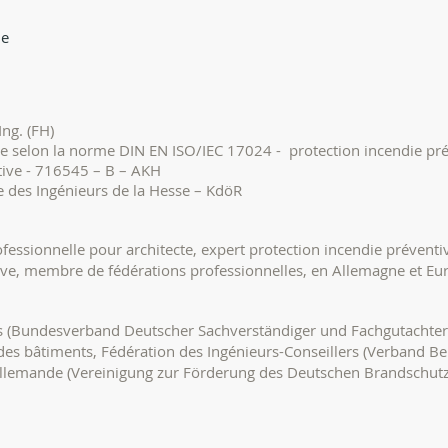
de
Ing. (FH)
ie selon la norme DIN EN ISO/IEC 17024 - protection incendie pr
tive - 716545 – B – AKH
e des Ingénieurs de la Hesse – KdöR
rofessionnelle pour architecte, expert protection incendie préven
ive, membre de fédérations professionnelles, en Allemagne et Eu
s (Bundesverband Deutscher Sachverständiger und Fachgutachter
 des bâtiments, Fédération des Ingénieurs-Conseillers (Verband B
Allemande (Vereinigung zur Förderung des Deutschen Brandschutze